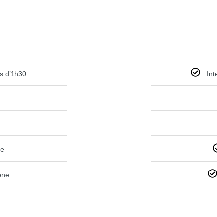
ns d’1h30
Int
ne
one