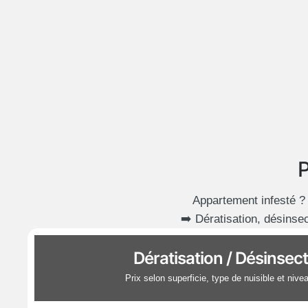
P
Appartement infesté ?
➡️ Dératisation, désinsec
Dératisation / Désinsect
Prix selon superficie, type de nuisible et nivea