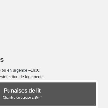
es
e ou en urgence –1h30.
désinfection de logements.
Punaises de lit
Chambre ou espace ≤ 25m²