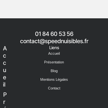
01 84 60 53 56
contact@speednuisibles.fr
A
Liens
Accueil
c
c
Présentation
u
Blog
e
Mentions Légales
il
Contact
P
r