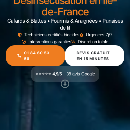
Désinsectisation en Île-
de-France
Cafards & Blattes • Fourmis & Araignées • Punaises
de lit
Techniciens certifiés biocides
Urgences 7j/7
Interventions garanties
Discrétion totale
01 84 60 53
DEVIS GRATUIT
56
EN 15 MINUTES
⭐⭐⭐⭐⭐
4,9/5
– 39 avis Google