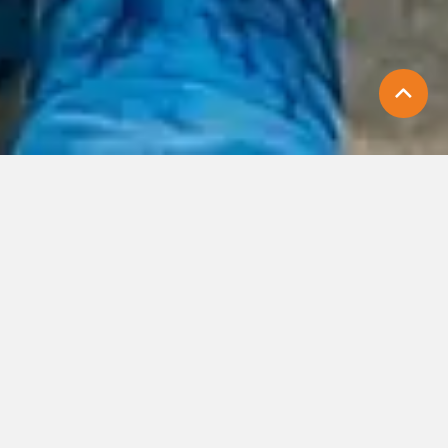
Désinsectisation
⚠️ DES TRACES DANS LES PLACARDS, UN BRUIT
DANS UN MUR OU UN CAFARD APERÇU ?
L’INFESTATION EST DÉJÀ LÀ. AGISSEZ VITE.
Désinsectisation en Île-de-France : une
intervention rapide, discrète et efficace
Dans le cas où les insectes ont envahi votre cadre de vie
ou vos locaux, le danger est imminent.
Nous intervenons donc à Speed Nuisibles grâce à notre